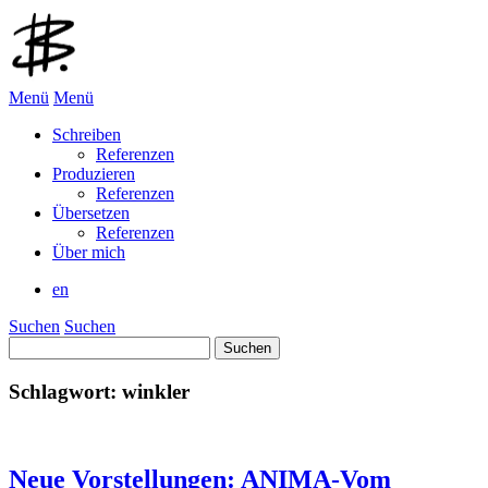
Menü
Menü
Schreiben
Referenzen
Produzieren
Referenzen
Übersetzen
Referenzen
Über mich
en
Suchen
Suchen
Suchen
nach:
Schlagwort:
winkler
Neue Vorstellungen: ANIMA-Vom