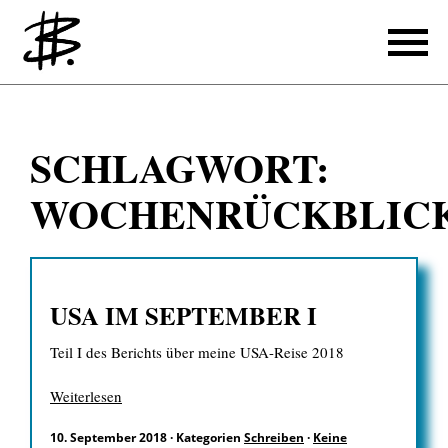
Schreiben
SCHLAGWORT:
Referenzen
WOCHENRÜCKBLIC
Produzieren
Referenzen
USA IM SEPTEMBER I
Übersetzen
Teil I des Berichts über meine USA-Reise 2018
Referenzen
Über mich
Weiterlesen
10. September 2018
·
Kategorien
Schreiben
·
Keine