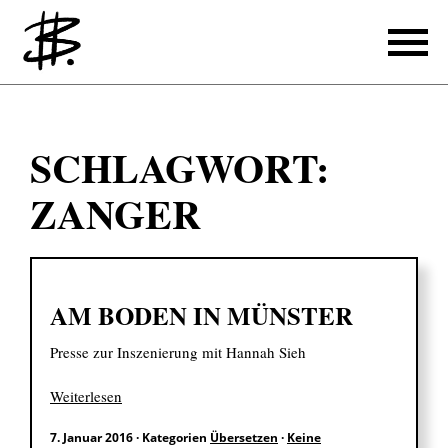
Schreiben
SCHLAGWORT:
Referenzen
ZANGER
Produzieren
Referenzen
AM BODEN IN MÜNSTER
Übersetzen
Presse zur Inszenierung mit Hannah Sieh
Referenzen
Über mich
Weiterlesen
7. Januar 2016
·
Kategorien
Übersetzen
·
Keine