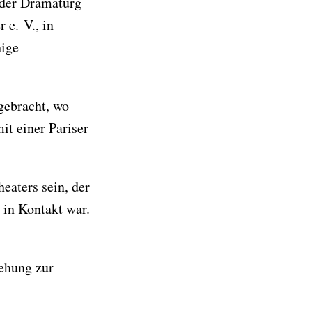
 der Dramaturg
e. V., in
hige
gebracht, wo
it einer Pariser
aters sein, der
 in Kontakt war.
iehung zur