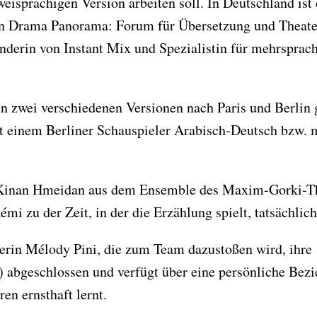
eisprachigen Version arbeiten soll. In Deutschland ist
 Drama Panorama: Forum für Übersetzung und Theater 
nderin von Instant Mix und Spezialistin für mehrsprac
in zwei verschiedenen Versionen nach Paris und Berlin 
t einem Berliner Schauspieler Arabisch-Deutsch bzw. m
d Kinan Hmeidan aus dem Ensemble des Maxim-Gorki-The
i zu der Zeit, in der die Erzählung spielt, tatsächlich
lerin Mélody Pini, die zum Team dazustoßen wird, ihre
 abgeschlossen und verfügt über eine persönliche Bez
ren ernsthaft lernt.