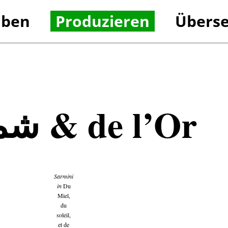
iben
Produzieren
Überse
Referenzen
Referenzen
Honig, شمس & de l’Or
Sarmini
in
Du
Miel,
du
soleil,
et de