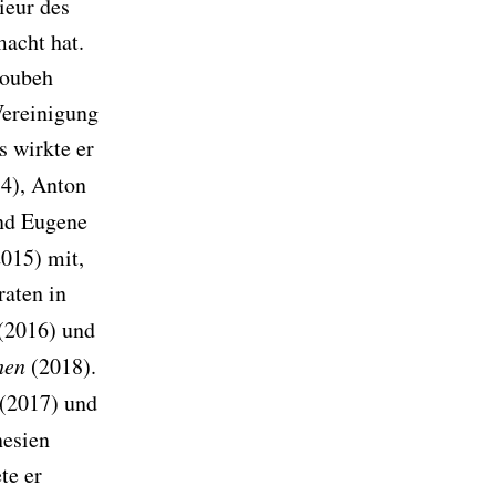
ieur des
acht hat.
roubeh
Vereinigung
 wirkte er
4), Anton
nd Eugene
015) mit,
raten in
(2016) und
hen
(2018).
(2017) und
nesien
te er