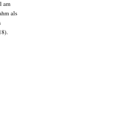
el am
nahm als
s
18).