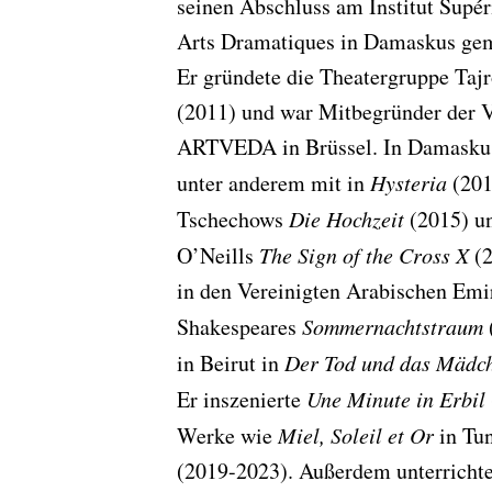
seinen Abschluss am Institut Supér
Arts Dramatiques in Damaskus gem
Er gründete die Theatergruppe Taj
(2011) und war Mitbegründer der 
ARTVEDA in Brüssel. In Damaskus
unter anderem mit in
Hysteria
(201
Tschechows
Die Hochzeit
(2015) u
O’Neills
The Sign of the Cross X
(2
in den Vereinigten Arabischen Emi
Shakespeares
Sommernachtstraum
in Beirut in
Der Tod und das Mädc
Er inszenierte
Une Minute in Erbil
Werke wie
Miel, Soleil et Or
in Tu
(2019-2023). Außerdem unterrichte