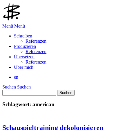
Menü
Menü
Schreiben
Referenzen
Produzieren
Referenzen
Übersetzen
Referenzen
Über mich
en
Suchen
Suchen
Suchen
nach:
Schlagwort:
american
Schauspiel­training dekolonisieren