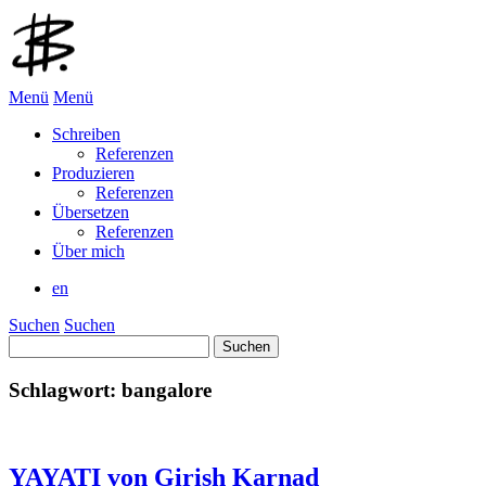
Menü
Menü
Schreiben
Referenzen
Produzieren
Referenzen
Übersetzen
Referenzen
Über mich
en
Suchen
Suchen
Suchen
nach:
Schlagwort:
bangalore
YAYATI von Girish Karnad