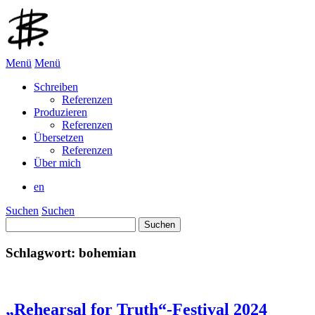
Menü
Menü
Schreiben
Referenzen
Produzieren
Referenzen
Übersetzen
Referenzen
Über mich
en
Suchen
Suchen
Suchen
nach:
Schlagwort:
bohemian
„Rehearsal for Truth“-Festival 2024