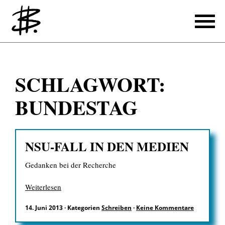
Schreiben
SCHLAGWORT:
Referenzen
BUNDESTAG
Produzieren
Referenzen
NSU-FALL IN DEN MEDIEN
Übersetzen
Gedanken bei der Recherche
Referenzen
Weiterlesen
Über mich
14. Juni 2013
·
Kategorien
Schreiben
·
Keine Kommentare