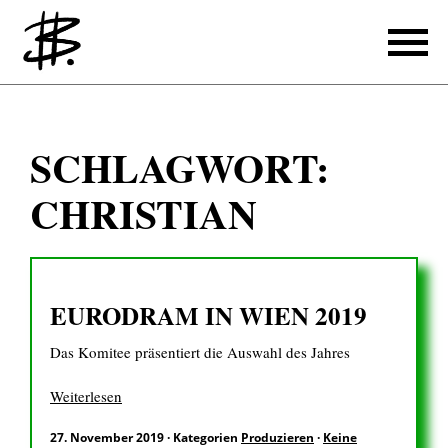
Schreiben
SCHLAGWORT:
Referenzen
CHRISTIAN
Produzieren
Referenzen
EURODRAM IN WIEN 2019
Übersetzen
Das Komitee präsentiert die Auswahl des Jahres
Referenzen
Über mich
Weiterlesen
27. November 2019
·
Kategorien
Produzieren
·
Keine