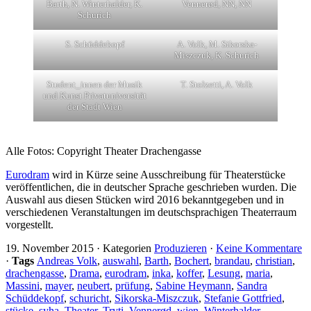
Barth, N. Winterhalder, K.
Vennerød, NN, NN
Schurich
S. Schüddekopf
A. Volk, M. Sikorska-
Miszczuk, K. Schurich
Student_innen der Musik
T. Stolzetti, A. Volk
und Kunst Privatuniversität
der Stadt Wien
Alle Fotos: Copyright Theater Drachengasse
Eurodram
wird in Kürze seine Ausschreibung für Theaterstücke
veröffentlichen, die in deutscher Sprache geschrieben wurden. Die
Auswahl aus diesen Stücken wird 2016 bekanntgegeben und in
verschiedenen Veranstaltungen im deutschsprachigen Theaterraum
vorgestellt.
19. November 2015
·
Kategorien
Produzieren
·
Keine Kommentare
·
Tags
Andreas Volk
,
auswahl
,
Barth
,
Bochert
,
brandau
,
christian
,
drachengasse
,
Drama
,
eurodram
,
inka
,
koffer
,
Lesung
,
maria
,
Massini
,
mayer
,
neubert
,
prüfung
,
Sabine Heymann
,
Sandra
Schüddekopf
,
schuricht
,
Sikorska-Miszczuk
,
Stefanie Gottfried
,
stücke
,
syha
,
Theater
,
Tryti
,
Vennerød
,
wien
,
Winterhalder
,