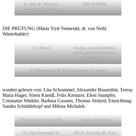
A. Volk, M. Sikorska-
DER KOFFER
Miszczuk, H. Bochert
DIE PRÜFUNG (Maria Tryti Vennerød, dt. von Nelly
Winterhalder)
Ch. Mayer
Student_innen der Musik
und Kunst Privatuniversität
der Stadt Wien
N. Winterhalder, M. Tryti Vennerød, Ch. Mayer
wurden gelesen von: Lisa Schrammel, Alexander Braunshör, Teresa
Maria Hager, Sören Kneidl, Felix Kreutzer, Eleni Stampfer,
Constanze Winkler, Barbara Gassner, Thomas Stolzeti; Einrichtung:
Sandra Schüddekopf und Milena Michalek.
K. Schurich, U. Syha, NN
U. Syha, Publikum
M. Tryti Vennerød, W.
NN, K. Schurich, M. Tryti