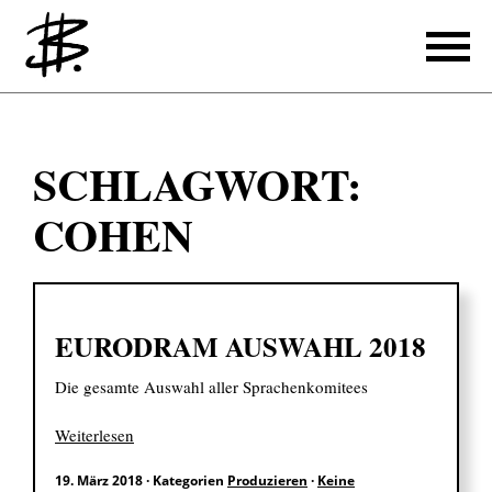
Schreiben
SCHLAGWORT:
Referenzen
COHEN
Produzieren
Referenzen
EURODRAM AUSWAHL 2018
Übersetzen
Die gesamte Auswahl aller Sprachenkomitees
Referenzen
Über mich
Weiterlesen
19. März 2018
·
Kategorien
Produzieren
·
Keine