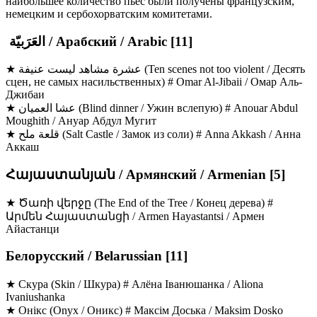
наибольшее количество пьес были получены французским,
немецким и сербохорватским комитетами.
العَرَبيّة / Арабский / Arabic [11]
★ عشرة مشاهد ليست عنيفة (Ten scenes not too violent / Десять
сцен, не самых насильственных) # Omar Al-Jibaii / Омар Аль-
Джибаи
★ عشا العميان (Blind dinner / Ужин вслепую) # Anouar Abdul
Moughith / Ануар Абдул Мугит
★ قلعة ملح (Salt Castle / Замок из соли) # Anna Akkash / Анна
Аккаш
Հայաստանյան / Армянский / Armenian [5]
★ Ծառի վերջը (The End of the Tree / Конец дерева) #
Արմեն Հայաստանցի / Armen Hayastantsi / Армен
Айастанци
Белорусский / Belarussian [11]
★ Скура (Skin / Шкура) # Алёна Iванюшанка / Aliona
Ivaniushanka
★ Онiкс (Onyx / Оникс) # Максiм Доська / Maksim Dosko