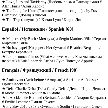
★ Love, Lies and Taxidermy (Любовь, ложь и Таксидермия) #
Alan Harris / Aлaн Хapрис
★ Too Long the Heart (Слишком длинное сердце) # by David
Hutchison / Дэвид Xачиcoн
★ The Trap (ловушка) # Kieran Lynn / Kиpaн Лин
Español / Испанский / Spanish [68]
★ Mi perra (My Bitch / Моя сука) # Sergio Martinez Vila / Серхио
Мартинес Вила
★ No hay papel (No paper / Нет бумаги) # Beatrice Bergamin /
Беатрис Бергамин
★ Lo que nunca fuimos (What we never were / Кем мы никогда
не были) # Luis Lopez de Arriba / Луис Лопес де Арриба
Français / Французский / French [98]
★ Amir avant (Amir before / Амир до) # Aurianne Abécassis /
Ориян Абекасис
★ Delta Charlie Delta (Delta Charly Delta / Дельта Чарли Дельта)
# Michel Simonot / Мишель Симоно
★ L’Accident de Bertrand (Bertrand’s accident / Авария Бертрана)
# Emilie Leconte / Эмили Леконт
★ Pig Boy 2016-2358 # Gwendoline Soulin / Гуэндолин Сулен