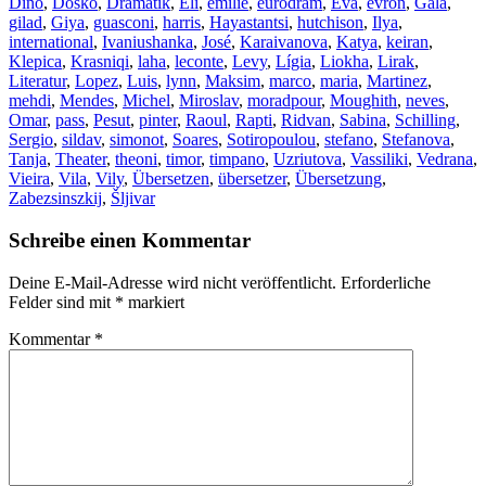
Dino
,
Dosko
,
Dramatik
,
Eli
,
emilie
,
eurodram
,
Eva
,
evron
,
Gala
,
gilad
,
Giya
,
guasconi
,
harris
,
Hayastantsi
,
hutchison
,
Ilya
,
international
,
Ivaniushanka
,
José
,
Karaivanova
,
Katya
,
keiran
,
Klepica
,
Krasniqi
,
laha
,
leconte
,
Levy
,
Lígia
,
Liokha
,
Lirak
,
Literatur
,
Lopez
,
Luis
,
lynn
,
Maksim
,
marco
,
maria
,
Martinez
,
mehdi
,
Mendes
,
Michel
,
Miroslav
,
moradpour
,
Moughith
,
neves
,
Omar
,
pass
,
Pesut
,
pinter
,
Raoul
,
Rapti
,
Ridvan
,
Sabina
,
Schilling
,
Sergio
,
sildav
,
simonot
,
Soares
,
Sotiropoulou
,
stefano
,
Stefanova
,
Tanja
,
Theater
,
theoni
,
timor
,
timpano
,
Uzriutova
,
Vassiliki
,
Vedrana
,
Vieira
,
Vila
,
Vily
,
Übersetzen
,
übersetzer
,
Übersetzung
,
Zabezsinszkij
,
Šljivar
Schreibe einen Kommentar
Deine E-Mail-Adresse wird nicht veröffentlicht.
Erforderliche
Felder sind mit
*
markiert
Kommentar
*