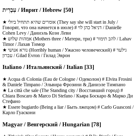
עִבְרִית / Иврит / Hebrew [50]
★ אומרים שהיא תתחיל ביולי (They say she will start in July /
Говорят, что она начнется в июле) # דניאל כהן לוי / Danielle
Cohen Levy / Даниэль Коэн Леви
★ אמהות שלוש (Mothers three / Матери, три) # להב תימור / Lahav
Timor / Лахав Тимор
★ נורא אנושי (Horribly human / Ужасно человеческий) # גילעד
עברון / Gilad Evron / Гилад Эврон
Italiano / Итальянский / Italian [33]
★ Acqua di Colonia (Eau de Cologne / Одеколон) # Elvira Frosini
& Daniele Timpano / Эльвира Фрозини & Даниэле Тимпано
★ La città che sale (The Standing city / Восставший город​) #
Chiara Boscaro & Marco Di Stefano / Кьяра Боскаро & Марко Ди
Стефано
★ Essere bugiardo (Being a liar / Быть лжецом) # Carlo Guasconi /
Карло Гуаскони
Magyar / Bенгерский / Hungarian [78]