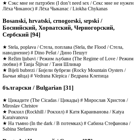
★ Сэкс мне не патрэбен (I don’t need sex / Секс мне не нужен
Лёха Чиканос) # Лёха Чыканас / Liokha Chykanas
Bosanski, hrvatski, crnogorski, srpski /
Боснийский, Хорватский, Черногорский,
Сербский [94]
★ Stela, poplava / Стела, поплава (Stela, the Flood / Cтела,
наводнение) # Dino Pešut / Дино Пешут
★ Režim ljubavi / Режим љубави (The Regime of Love / Pежим
любви) # Tanja Šljivar / Таня Шливар
★ Bijeli bubrezi / Бијели бубрези (Rocky Mountain Oysters /
Бычьи яйца) # Vedrana Klepica / Ведрана Клепица
български / Bulgarian [31]
★ Цикадите (The Cicadas / Цикады) # Мирослав Христов /
Miroslav Christov
★ Рокхил (Rockhill / Рокхил) # Катя Караиванова / Katya
Karaivanova
★ На тъмно (In the dark / В потемках) # Сабина Стефанова /
Sabina Stefanova