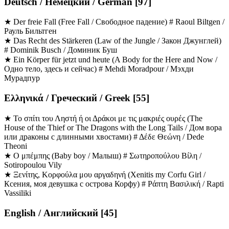
Deutsch / Немецкий / German [97]
★ Der freie Fall (Free Fall / Свободное падение) # Raoul Biltgen /
Рауль Бильтген
★ Das Recht des Stärkeren (Law of the Jungle / Закон Джунглей)
# Dominik Busch / Доминик Буш
★ Ein Körper für jetzt und heute (A Body for the Here and Now /
Одно тело, здесь и сейчас) # Mehdi Moradpour / Мэxди
Мурадпур
Ελληνικά / Греческий / Greek [55]
★ Το σπίτι του Ληστή ή οι Δράκοι με τις μακριές ουρές (The
Ηouse of the Thief or The Dragons with the Long Tails / Дом вора
или драконы с длинными хвостами) # Δέδε Θεώνη / Dede
Theoni
★ Ο μπέμπης (Baby boy / Малыш) # Σωτηροπούλου Βίλη /
Sotiropoulou Vily
★ Ξενίτης, Κορφούλα μου αργαδηνή (Xenitis my Corfu Girl /
Ксения, моя девушка с острова Корфу) # Ράπτη Βασιλική / Rapti
Vassiliki
English / Английский [45]