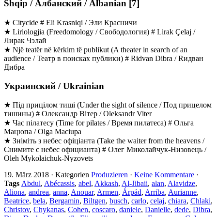
Shqip / Албанский / Albanian [7]
★ Citycide # Eli Krasniqi / Эли Крacничи
★ Liriologjia (Freedomology / Свободология) # Lirak Çelaj /
Лиpaк Чэлaй
★ Një teatër në kërkim të publikut (A theater in search of an
audience / Театр в поисках публики) # Ridvan Dibra / Rидвaн
Дибpa
Украинский / Ukrainian
★ Під прицілом тиші (Under the sight of silence / Под прицелом
тишины) # Олександр Вітер / Oleksandr Viter
★ Час пілатесу (Time for pilates / Время пилатеса) # Ольга
Мацюпа / Olga Maciupa
★ Зніміть з небес офіціанта (Take the waiter from the heavens /
Снимите с небес официанта) # Олег Миколайчук-Низовець /
Oleh Mykolaichuk-Nyzovets
19. März 2018
·
Kategorien
Produzieren
·
Keine Kommentare
·
Tags
Abdul
,
Abécassis
,
abel
,
Akkash
,
Al-Jibaii
,
alan
,
Alavidze
,
Aliona
,
andrea
,
anna
,
Anouar
,
Armen
,
Árpád
,
Arriba
,
Aurianne
,
Beatrice
,
bela
,
Bergamin
,
Biltgen
,
busch
,
carlo
,
celaj
,
chiara
,
Chlaki
,
Christov
,
Chykanas
,
Cohen
,
coscaro
,
daniele
,
Danielle
,
dede
,
Dibra
,