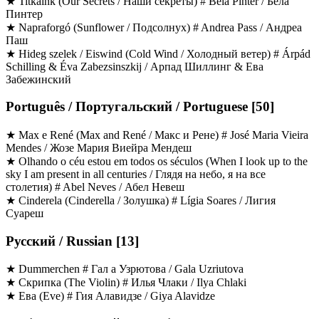
★ Titkaink (Our Secrets / Наши секреты) # Béla Pintér / Бела
Пинтер
★ Napraforgó (Sunflower / Подсолнух) # Andrea Pass / Андреа
Паш
★ Hideg szelek / Eiswind (Cold Wind / Холодный ветер) # Árpád
Schilling & Éva Zabezsinszkij / Арпад Шиллинг & Ева
Забежинский
Português / Португальский / Portuguese [50]
★ Max e René (Max and René / Макс и Рене) # José Maria Vieira
Mendes / Жозе Мария Виейра Мендеш
★ Olhando o céu estou em todos os séculos (When I look up to the
sky I am present in all centuries / Глядя на небо, я на все
столетия) # Abel Neves / Абел Невеш
★ Cinderela (Cinderella / Золушка) # Lígia Soares / Лигия
Суареш
Русский / Russian [13]
★ Dummerchen # Гaл a Узрютoвa / Gala Uzriutova
★ Скрипка (The Violin) # Илья Члaки / Ilya Chlaki
★ Ева (Eve) # Гия Алaвидзe / Giya Alavidze