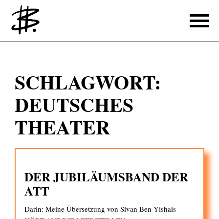
Schreiben
SCHLAGWORT:
Referenzen
DEUTSCHES
Produzieren
THEATER
Referenzen
Übersetzen
DER JUBILÄUMSBAND DER
Referenzen
ATT
Über mich
Darin: Meine Übersetzung von Sivan Ben Yishais