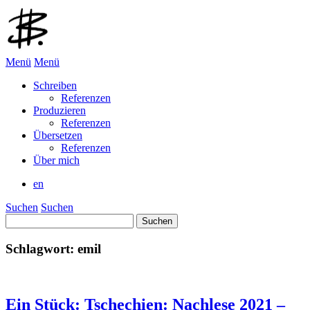
Menü
Menü
Schreiben
Referenzen
Produzieren
Referenzen
Übersetzen
Referenzen
Über mich
en
Suchen
Suchen
Suchen
nach:
Schlagwort:
emil
Ein Stück: Tschechien: Nachlese 2021 –