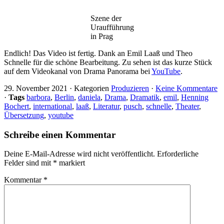
Szene der
Uraufführung
in Prag
Endlich! Das Video ist fertig. Dank an Emil Laaß und Theo
Schnelle für die schöne Bearbeitung. Zu sehen ist das kurze Stück
auf dem Videokanal von Drama Panorama bei
YouTube
.
29. November 2021
·
Kategorien
Produzieren
·
Keine Kommentare
·
Tags
barbora
,
Berlin
,
daniela
,
Drama
,
Dramatik
,
emil
,
Henning
Bochert
,
international
,
laaß
,
Literatur
,
pusch
,
schnelle
,
Theater
,
Übersetzung
,
youtube
Schreibe einen Kommentar
Deine E-Mail-Adresse wird nicht veröffentlicht.
Erforderliche
Felder sind mit
*
markiert
Kommentar
*