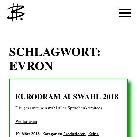
Schreiben
SCHLAGWORT:
Referenzen
EVRON
Produzieren
Referenzen
EURODRAM AUSWAHL 2018
Übersetzen
Die gesamte Auswahl aller Sprachenkomitees
Referenzen
Über mich
Weiterlesen
19. März 2018
·
Kategorien
Produzieren
·
Keine