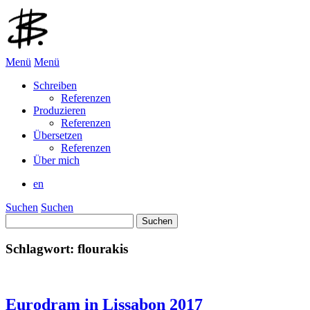
Menü
Menü
Schreiben
Referenzen
Produzieren
Referenzen
Übersetzen
Referenzen
Über mich
en
Suchen
Suchen
Suchen
nach:
Schlagwort:
flourakis
Eurodram in Lissabon 2017