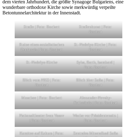
dem vierten Jahrhundert, die größte Synagoge Bulgariens, eine
wunderbare orthodoxe Kirche sowie merkwürdig verpeilte
Betontunnelarchitektur in der Innenstadt.
Straße | Foto: Bochert
Straßenkunst | Foto:
Bochert
Ruine eines sozialistischen
St.-Nedelya-Kirche | Foto:
Denkmals | Foto: Bochert
Bochert
St.-Nedelya-Kirche
Syha, Barth, Isambard |
Foto: Bochert
Blick vom NKD | Foto:
Blick über Sofia | Foto:
Bochert
Bochert
Moschee | Foto: Bochert
Alexander-Nevsky-
Kathedrale | Foto: Bochert
Nationaltheater Ivan Vasov
Wache vor Präsidentensitz |
| Foto: Bochert
Foto: Bochert
Komitee auf Exkurs | Foto:
Zentrales Mineralbad Sofia