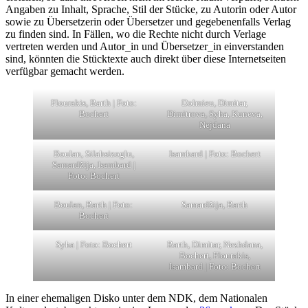
Angaben zu Inhalt, Sprache, Stil der Stücke, zu Autorin oder Autor
sowie zu Übersetzerin oder Übersetzer und gegebenenfalls Verlag
zu finden sind. In Fällen, wo die Rechte nicht durch Verlage
vertreten werden und Autor_in und Übersetzer_in einverstanden
sind, könnten die Stücktexte auch direkt über diese Internetseiten
verfügbar gemacht werden.
Flourakis, Barth | Foto:
Dolmieu, Dimitar,
Bochert
Dimitrova, Syha, Kuneva,
Nejdana
Boulan, Silahsizoglu,
Isambard | Foto: Bochert
Samardžija, Isambard |
Foto: Bochert
Boulan, Barth | Foto:
Samardžija, Barth
Bochert
Syha | Foto: Bochert
Barth, Dimitar, Nezhdana,
Bochert, Flourakis,
Isambard | Foto: Bochert
In einer ehemaligen Disko unter dem NDK, dem Nationalen