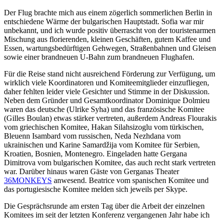
Der Flug brachte mich aus einem zögerlich sommerlichen Berlin in
entschiedene Wärme der bulgarischen Hauptstadt. Sofia war mir
unbekannt, und ich wurde positiv überrascht von der touristenarmen
Mischung aus florierenden, kleinen Geschäften, gutem Kaffee und
Essen, wartungsbedürftigen Gehwegen, Straßenbahnen und Gleisen
sowie einer brandneuen U-Bahn zum brandneuen Flughafen.
Für die Reise stand nicht ausreichend Förderung zur Verfügung, um
wirklich viele Koordinatoren und Komiteemitglieder einzufliegen,
daher fehlten leider viele Gesichter und Stimme in der Diskussion.
Neben dem Gründer und Gesamtkoordinator Dominique Dolmieu
waren das deutsche (Ulrike Syha) und das französische Komitee
(Gilles Boulan) etwas stärker vertreten, außerdem Andreas Flourakis
vom griechischen Komitee, Hakan Silahsizoglu vom türkischen,
Bleuenn Isambard vom russischen, Neda Nezhdana vom
ukrainischen und Karine Samardžija vom Komitee für Serbien,
Kroatien, Bosnien, Montenegro. Eingeladen hatte Gergana
Dimitrova vom bulgarischen Komitee, das auch recht stark vertreten
war. Darüber hinaus waren Gäste von Gerganas Theater
36MONKEYS
anwesend. Beatrice vom spanischen Komitee und
das portugiesische Komitee melden sich jeweils per Skype.
Die Gesprächsrunde am ersten Tag über die Arbeit der einzelnen
Komitees im seit der letzten Konferenz vergangenen Jahr habe ich