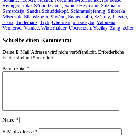
Reiniger
,
rinke
,
S?obodzianek
,
Sabine Heymann
,
Salzmann
,
Samardzija
,
Sandra Schüddekopf
,
Schimmelpfennig
,
Sikorska-
Miszczuk
,
Silahsizoglu
,
Siméon
,
Soans
,
sofia
,
Székely
,
Theater
,
Tiana
,
Tindemans
,
Tryti
,
Uberman
,
ulrike syha
,
Valbuena
,
Vennerød
,
Visniec
,
Winterhalder
,
Übersetzen
,
Yecilay
,
Zang
,
zeller
Schreibe einen Kommentar
Deine E-Mail-Adresse wird nicht veröffentlicht.
Erforderliche
Felder sind mit
*
markiert
Kommentar
*
Name
*
E-Mail-Adresse
*