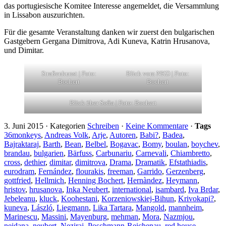
das portugiesische Komitee Interesse angemeldet, die Versammlung
in Lissabon auszurichten.
Für die gesamte Veranstaltung danken wir zuerst den bulgarischen
Gastgebern Gergana Dimitrova, Adi Kuneva, Katrin Hrusanova,
und Dimitar.
Straßenkunst | Foto:
Blick vom NKD | Foto:
Bochert
Bochert
Blick über Sofia | Foto: Bochert
3. Juni 2015
·
Kategorien
Schreiben
·
Keine Kommentare
·
Tags
36monkeys
,
Andreas Volk
,
Arje
,
Autoren
,
Babi?
,
Badea
,
Bajraktaraj
,
Barth
,
Bean
,
Belbel
,
Bogavac
,
Bomy
,
boulan
,
boychev
,
brandau
,
bulgarien
,
Bärfuss
,
Carbunariu
,
Carnevali
,
Chiambretto
,
cross
,
dethier
,
dimitar
,
dimitrova
,
Drama
,
Dramatik
,
Efstathiadis
,
eurodram
,
Fernández
,
flourakis
,
freeman
,
Garrido
,
Gerzenberg
,
gottfried
,
Hellmich
,
Henning Bochert
,
Hernàndez
,
Heymann
,
hristov
,
hrusanova
,
Inka Neubert
,
international
,
isambard
,
Iva Brdar
,
Jebeleanu
,
kluck
,
Koohestani
,
Korzeniowskiej-Bihun
,
Krivokapi?
,
kuneva
,
László
,
Liegmann
,
Lika Tartara
,
Mangold
,
mannheim
,
Marinescu
,
Massini
,
Mayenburg
,
mehman
,
Mora
,
Nazmjou
,
nejdana
,
neubert
,
Neziraj
,
Poschmann-Reichenau
,
red house
,