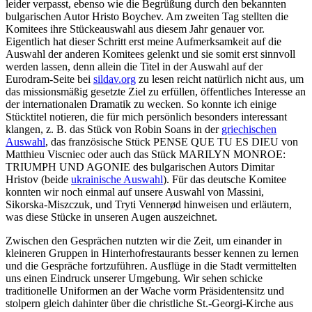
leider verpasst, ebenso wie die Begrüßung durch den bekannten
bulgarischen Autor Hristo Boychev. Am zweiten Tag stellten die
Komitees ihre Stückeauswahl aus diesem Jahr genauer vor.
Eigentlich hat dieser Schritt erst meine Aufmerksamkeit auf die
Auswahl der anderen Komitees gelenkt und sie somit erst sinnvoll
werden lassen, denn allein die Titel in der Auswahl auf der
Eurodram-Seite bei
sildav.org
zu lesen reicht natürlich nicht aus, um
das missionsmäßig gesetzte Ziel zu erfüllen, öffentliches Interesse an
der internationalen Dramatik zu wecken. So konnte ich einige
Stücktitel notieren, die für mich persönlich besonders interessant
klangen, z. B. das Stück von Robin Soans in der
griechischen
Auswahl
, das französische Stück PENSE QUE TU ES DIEU von
Matthieu Viscniec oder auch das Stück MARILYN MONROE:
TRIUMPH UND AGONIE des bulgarischen Autors Dimitar
Hristov (beide
ukrainische Auswahl
). Für das deutsche Komitee
konnten wir noch einmal auf unsere Auswahl von Massini,
Sikorska-Miszczuk, und Tryti Vennerød hinweisen und erläutern,
was diese Stücke in unseren Augen auszeichnet.
Zwischen den Gesprächen nutzten wir die Zeit, um einander in
kleineren Gruppen in Hinterhofrestaurants besser kennen zu lernen
und die Gespräche fortzuführen. Ausflüge in die Stadt vermittelten
uns einen Eindruck unserer Umgebung. Wir sehen schicke
traditionelle Uniformen an der Wache vorm Präsidentensitz und
stolpern gleich dahinter über die christliche St.-Georgi-Kirche aus