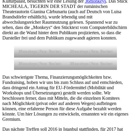
Kulturpalast, besuchten wir eine Lesung der
36monkeys
. Das Stück
MICHEALA, TIGERIN DER STADT der rumänischen
Theaterautorin Gianina Cărbunariu (auch auf Deutsch von Luisa
Brandsdörfer erhältlich), wurde lebendig und mit
abwechslungsreicher Raumnutzung gelesen. Spannend war zu
sehen, dass die „Monkeys“ den Stücktext vom Computerbildschirm
direkt an die Wand hinter dem Publikum projizierten, so dass die
Darsteller frei und dem Publikum zugewandt agieren konnten.
36monkeys | Foto: Bochert
36monkeys | Foto: Bochert
36monkeys | Foto: Bochert
36monkeys | Foto: Bochert
Das schwierigste Thema, Finanzierungsmöglichkeiten bzw.
Fundraising, hoben wir uns bis zum Schluss auf und entschieden,
dass dringend ein Antrag für EU-Fördermittel (Mobilität und
Workshops und Übersetzungen) gestellt werden sollte. Wir
beschlossen ferner, dass mit Mitteln, die die einzelnen Komitees
nach Möglichkeit (privat oder auf anderen Wegen) aufbringen
können, eine erfahrene Person für diese Aufgabe bezahlt werden
könnte. Um hier Lösungen zu entwickeln, ernannten wir ein eigenes
Gremium.
Das nächste Treffen soll 2016 in Istanbul stattfinden, für 2017 hat