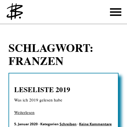
Schreiben
SCHLAGWORT:
Referenzen
FRANZEN
Produzieren
Referenzen
LESELISTE 2019
Übersetzen
Was ich 2019 gelesen habe
Referenzen
Über mich
Weiterlesen
5. Januar 2020
·
Kategorien
Schreiben
·
Keine Kommentare