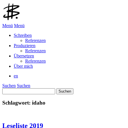
Menü
Menü
Schreiben
Referenzen
Produzieren
Referenzen
Übersetzen
Referenzen
Über mich
en
Suchen
Suchen
Suchen
nach:
Schlagwort:
idaho
Leseliste 2019