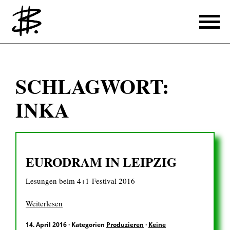
Schreiben
SCHLAGWORT:
Referenzen
INKA
Produzieren
Referenzen
EURODRAM IN LEIPZIG
Übersetzen
Lesungen beim 4+1-Festival 2016
Referenzen
Über mich
Weiterlesen
14. April 2016
·
Kategorien
Produzieren
·
Keine