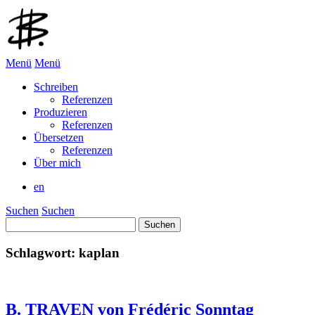
Menü
Menü
Schreiben
Referenzen
Produzieren
Referenzen
Übersetzen
Referenzen
Über mich
en
Suchen
Suchen
Suchen
nach:
Schlagwort:
kaplan
B. TRAVEN von Frédéric Sonntag