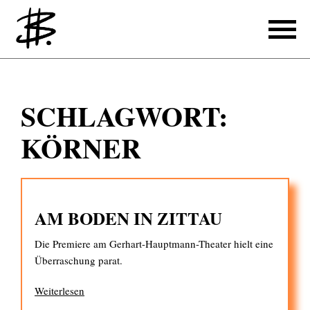
Schreiben
SCHLAGWORT:
Referenzen
KÖRNER
Produzieren
Referenzen
AM BODEN IN ZITTAU
Übersetzen
Die Premiere am Gerhart-Hauptmann-Theater hielt eine
Referenzen
Überraschung parat.
Über mich
Weiterlesen