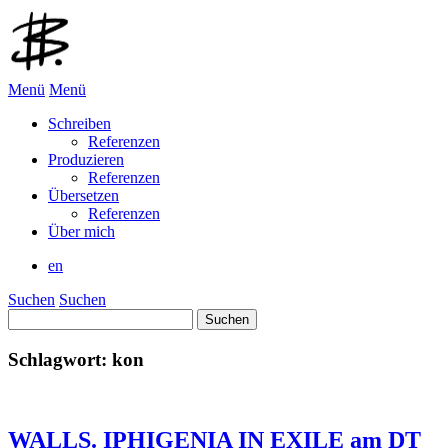
Menü
Menü
Schreiben
Referenzen
Produzieren
Referenzen
Übersetzen
Referenzen
Über mich
en
Suchen
Suchen
Suchen
nach:
Schlagwort:
kon
WALLS. IPHIGENIA IN EXILE am DT