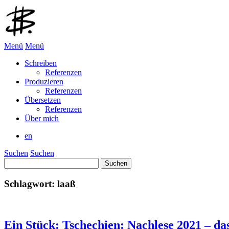
Menü
Menü
Schreiben
Referenzen
Produzieren
Referenzen
Übersetzen
Referenzen
Über mich
en
Suchen
Suchen
Suchen
nach:
Schlagwort:
laaß
Ein Stück: Tschechien: Nachlese 2021 – da