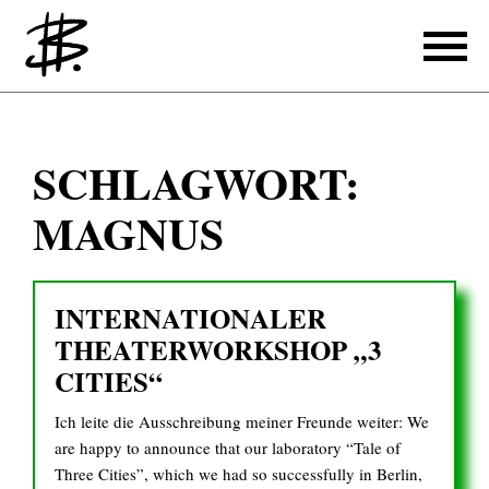
Schreiben
SCHLAGWORT:
Referenzen
MAGNUS
Produzieren
Referenzen
INTERNATIONALER
Übersetzen
THEATERWORKSHOP „3
CITIES“
Referenzen
Ich leite die Ausschreibung meiner Freunde weiter: We
Über mich
are happy to announce that our laboratory “Tale of
Three Cities”, which we had so successfully in Berlin,