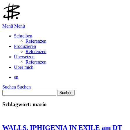
Menü
Menü
Schreiben
Referenzen
Produzieren
Referenzen
Übersetzen
Referenzen
Über mich
en
Suchen
Suchen
Suchen
nach:
Schlagwort:
mario
WALLS. IPHIGENIA IN EXILE am DT