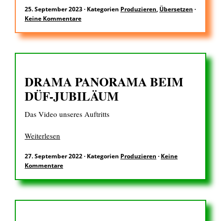
25. September 2023
·
Kategorien
Produzieren
,
Übersetzen
·
Keine Kommentare
EN
DRAMA PANORAMA BEIM
Suchen
nach:
DÜF-JUBILÄUM
Das Video unseres Auftritts
Weiterlesen
27. September 2022
·
Kategorien
Produzieren
·
Keine
Kommentare