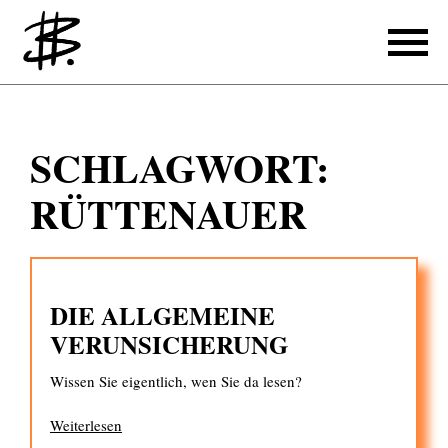
Schreiben
SCHLAGWORT:
Referenzen
RÜTTENAUER
Produzieren
Referenzen
DIE ALLGEMEINE
Übersetzen
VERUNSICHERUNG
Referenzen
Wissen Sie eigentlich, wen Sie da lesen?
Über mich
Weiterlesen