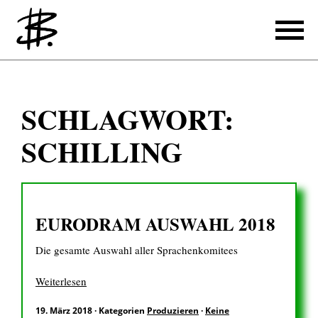
Schreiben
SCHLAGWORT:
Referenzen
SCHILLING
Produzieren
Referenzen
EURODRAM AUSWAHL 2018
Übersetzen
Die gesamte Auswahl aller Sprachenkomitees
Referenzen
Über mich
Weiterlesen
19. März 2018
·
Kategorien
Produzieren
·
Keine