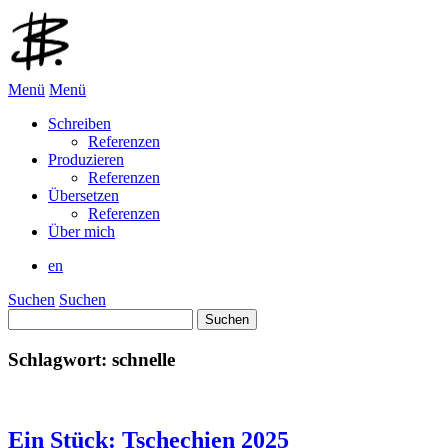
Menü
Menü
Schreiben
Referenzen
Produzieren
Referenzen
Übersetzen
Referenzen
Über mich
en
Suchen
Suchen
Suchen
nach:
Schlagwort:
schnelle
Ein Stück: Tschechien 2025