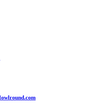
)
 Howlround.com