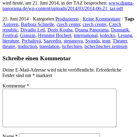
wird heute, am 21. Juni 2014, in der TAZ besprochen:
www.drama-
panorama.de/wp-content/uploads/2014/03/2014-06-21_taz.pdf
21. Juni 2014
·
Kategorien
Produzieren
·
Keine Kommentare
·
Tags
Autoren
,
Barbora Schnelle
,
czech center
,
czech centre
,
Czech
republic
,
Divadlo Letí
,
Doris Kouba
,
Drama Panorama
,
Dramatik
,
Festival
,
Granzin
,
Henning Bochert
,
international
,
kolecko
,
Lesung
,
literature
,
Prchalová
,
Saavedra
,
stepanova
,
Svanda
,
teatr
,
Theater
,
theatre
,
traduction
,
translation
,
tschechien
,
tschechisches zentrum
Schreibe einen Kommentar
Deine E-Mail-Adresse wird nicht veröffentlicht.
Erforderliche
Felder sind mit
*
markiert
Kommentar
*
Name
*