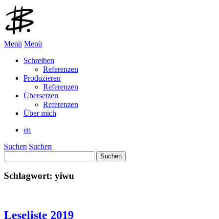
Menü
Menü
Schreiben
Referenzen
Produzieren
Referenzen
Übersetzen
Referenzen
Über mich
en
Suchen
Suchen
Suchen
nach:
Schlagwort:
yiwu
Leseliste 2019