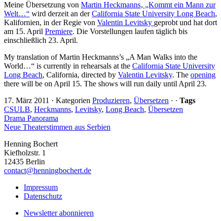
Meine Übersetzung von
Martin Heckmanns
‚
„Kommt ein Mann zur
Welt…“
wird derzeit an der
California State University Long Beach
,
Kalifornien, in der Regie von
Valentin Levitsky
geprobt und hat dort
am 15. April
Premiere
. Die Vorstellungen laufen täglich bis
einschließlich 23. April.
My translation of Martin Heckmanns’s „A Man Walks into the
World…“ is currently in rehearsals at the
California State University
Long Beach
, California, directed by
Valentin Levitsky
. The
opening
there will be on April 15. The shows will run daily until April 23.
17. März 2011
·
Kategorien
Produzieren
,
Übersetzen
·
·
Tags
CSULB
,
Heckmanns
,
Levitsky
,
Long Beach
,
Übersetzen
Drama Panorama
Neue Theaterstimmen aus Serbien
Henning Bochert
Kiefholzstr. 1
12435 Berlin
contact@henningbochert.de
Impressum
Datenschutz
Newsletter abonnieren