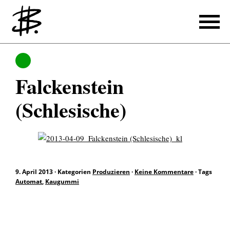
Schreiben
Produzieren
Falckenstein
Referenzen
(Schlesische)
Produzieren
Referenzen
Übersetzen
9. April 2013
·
Kategorien
Produzieren
·
Keine Kommentare
·
Tags
Referenzen
Automat
,
Kaugummi
Über mich