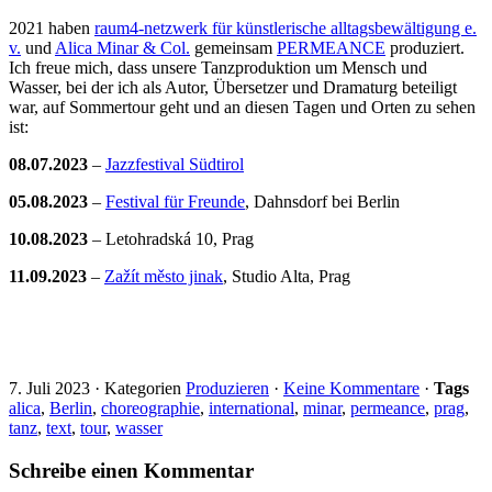
2021 haben
raum4-netzwerk für künstlerische alltagsbewältigung e.
v.
und
Alica Minar & Col.
gemeinsam
PERMEANCE
produziert.
Ich freue mich, dass unsere Tanzproduktion um Mensch und
Wasser, bei der ich als Autor, Übersetzer und Dramaturg beteiligt
war, auf Sommertour geht und an diesen Tagen und Orten zu sehen
ist:
08.07.2023
–
Jazzfestival Südtirol
05.08.2023
–
Festival für Freunde
, Dahnsdorf bei Berlin
10.08.2023
– Letohradská 10, Prag
11.09.2023
–
Zažít město jinak
, Studio Alta, Prag
7. Juli 2023
·
Kategorien
Produzieren
·
Keine Kommentare
·
Tags
alica
,
Berlin
,
choreographie
,
international
,
minar
,
permeance
,
prag
,
tanz
,
text
,
tour
,
wasser
Schreibe einen Kommentar