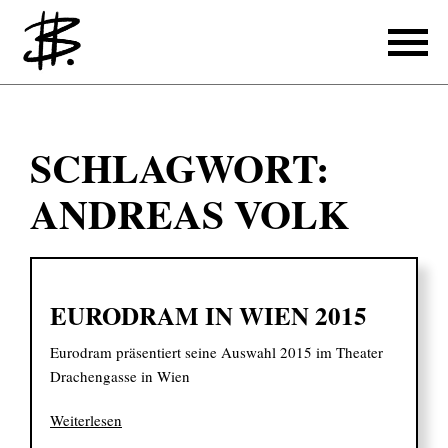
Schreiben
SCHLAGWORT:
Referenzen
ANDREAS VOLK
Produzieren
Referenzen
EURODRAM IN WIEN 2015
Übersetzen
Eurodram präsentiert seine Auswahl 2015 im Theater
Referenzen
Drachengasse in Wien
Über mich
Weiterlesen