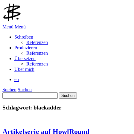
Menü
Menü
Schreiben
Referenzen
Produzieren
Referenzen
Übersetzen
Referenzen
Über mich
en
Suchen
Suchen
Suchen
nach:
Schlagwort:
blackadder
Artikelserie auf HowlRound