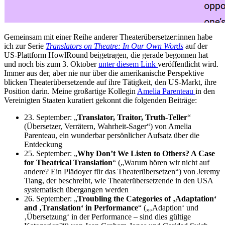
Gemeinsam mit einer Reihe anderer Theaterübersetzer:innen habe
ich zur Serie
Translators on Theatre: In Our Own Words
auf der
US-Plattform HowlRound beigetragen, die gerade begonnen hat
und noch bis zum 3. Oktober
unter diesem Link
veröffentlicht wird.
Immer aus der, aber nie nur über die amerikanische Perspektive
blicken Theaterübersetzende auf ihre Tätigkeit, den US-Markt, ihre
Position darin. Meine großartige Kollegin
Amelia Parenteau
in den
Vereinigten Staaten kuratiert gekonnt die folgenden Beiträge:
23. September: „
Translator, Traitor, Truth-Teller
“
(Übersetzer, Verrätern, Wahrheit-Sager“) von Amelia
Parenteau, ein wunderbar persönlicher Aufsatz über die
Entdeckung
25. September: „
Why Don’t We Listen to Others? A Case
for Theatrical Translation
“ („Warum hören wir nicht auf
andere? Ein Plädoyer für das Theaterübersetzen“) von Jeremy
Tiang, der beschreibt, wie Theaterübersetzende in den USA
systematisch übergangen werden
26. September: „
Troubling the Categories of ‚Adaptation‘
and ‚Translation‘ in Performance
“ („‚Adaption‘ und
‚Übersetzung‘ in der Performance – sind dies gültige