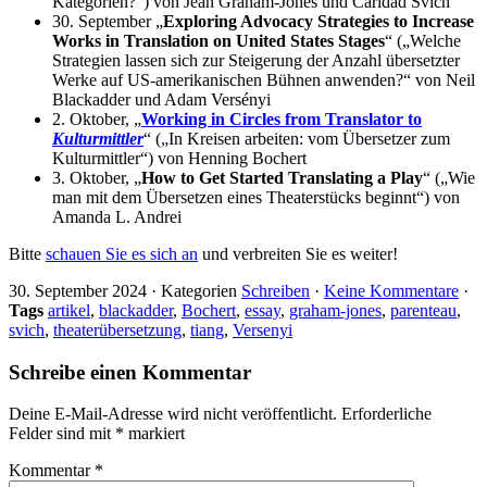
Kategorien?“) von Jean Graham-Jones und Caridad Svich
30. September „
Exploring Advocacy Strategies to Increase
Works in Translation on United States Stages
“ („Welche
Strategien lassen sich zur Steigerung der Anzahl übersetzter
Werke auf US-amerikanischen Bühnen anwenden?“ von Neil
Blackadder und Adam Versényi
2. Oktober, „
Working in Circles from Translator to
Kulturmittler
“ („In Kreisen arbeiten: vom Übersetzer zum
Kulturmittler“) von Henning Bochert
3. Oktober, „
How to Get Started Translating a Play
“ („Wie
man mit dem Übersetzen eines Theaterstücks beginnt“) von
Amanda L. Andrei
Bitte
schauen Sie es sich an
und verbreiten Sie es weiter!
30. September 2024
·
Kategorien
Schreiben
·
Keine Kommentare
·
Tags
artikel
,
blackadder
,
Bochert
,
essay
,
graham-jones
,
parenteau
,
svich
,
theaterübersetzung
,
tiang
,
Versenyi
Schreibe einen Kommentar
Deine E-Mail-Adresse wird nicht veröffentlicht.
Erforderliche
Felder sind mit
*
markiert
Kommentar
*