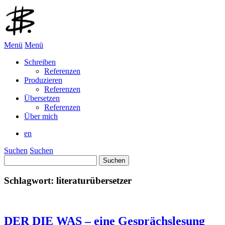
Menü
Menü
Schreiben
Referenzen
Produzieren
Referenzen
Übersetzen
Referenzen
Über mich
en
Suchen
Suchen
Suchen
nach:
Schlagwort:
literaturübersetzer
DER DIE WAS – eine Gesprächs­lesung