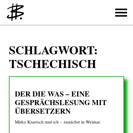
Schreiben
SCHLAGWORT:
Referenzen
TSCHECHISCH
Produzieren
Referenzen
DER DIE WAS – EINE
Übersetzen
GESPRÄCHS­LESUNG MIT
Referenzen
ÜBER­SETZERN
Über mich
Mirko Kraetsch und ich – zunächst in Weimar