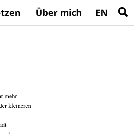
tzen
Über mich
EN
Suchen
nach:
ht mehr
der kleineren
adt