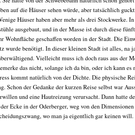
. Sie hatte von der Schwebebahn natürlich schon gehört
n auf die Häuser sehen würde, aber tatsächlich guck
 Wenige Häuser haben aber mehr als drei Stockwerke. I
stühle ausgebaut, und in der Masse ist durch diese fün
r Wohnfläche geschaffen worden in der Stadt. Die Ein
 wurde benötigt. In dieser kleinen Stadt ist alles, na ja
überwältigend. Vielleicht muss ich doch raus aus der M
 bemerke das nicht, solange ich da bin, oder ich kann es
Stress kommt natürlich von der Dichte. Die physische Re
. Schon der Gedanke der kurzen Reise selbst war Aus
rwillen und eine Hautreizung verursacht. Dann hatte d
 der Ecke in der Oderberger, weg von den Dimensionen
cheidungszwang, wo man ja eigentlich gar keinen will.