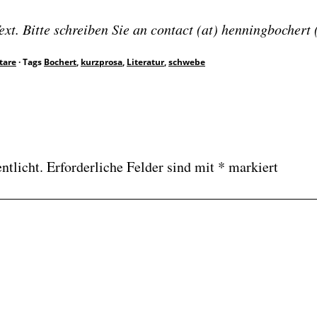
t. Bitte schreiben Sie an contact (at) henningbochert (
tare
·
Tags
Bochert
,
kurzprosa
,
Literatur
,
schwebe
ntlicht.
Erforderliche Felder sind mit
*
markiert