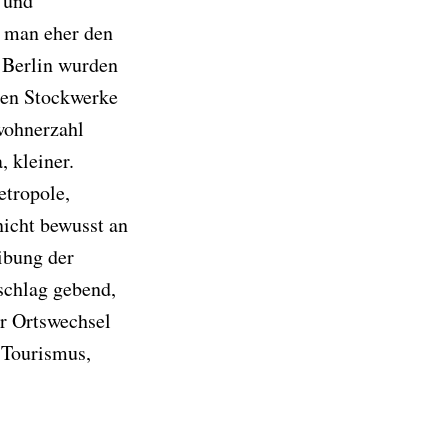
 und
t man eher den
n Berlin wurden
ften Stockwerke
wohnerzahl
, kleiner.
etropole,
 nicht bewusst an
ibung der
schlag gebend,
er Ortswechsel
 Tourismus,