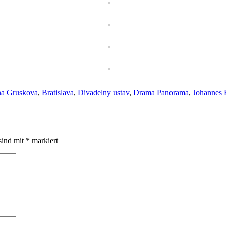
a Gruskova
,
Bratislava
,
Divadelny ustav
,
Drama Panorama
,
Johannes 
sind mit
*
markiert