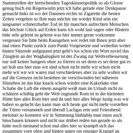
Stammzellen der herrschenden Tagesklassenpolitik so als Glosse
genug huch ein Regenwurm jetzt ich habe gerade eine Denkpause
gemacht links ist wo der Daumen rechts ist Zigarette die besten
Zeiten vergehen so flott man möchte nie wieder Kind sein ein
langsamer schmerzhafter Tod ist für manchen aufrechten Menschen
das höchste Glück auf Erden kann ich wohl laut sagen oder flüstern
bitte sehr gelernt ist gelernt was hier immer gerne vorkommt
vergessen Sie bitte beim Rausgehen wer redet mit Ihnen jetzt aber
mal einen Punkt zurück zum Punkt Vorgesetzte und weiterhin weiter
hinten Sitzende aufgepasst jetzt geht’s los schon ein Wort zuviel das
Zünglein an der Waghalsigkeit ist der Zwang zur Weltverbesserung
nur soll keiner hungern ohne zu frieren es sei denn es sei denn gut es
sei holt uns hier raus wir sind schon nicht mehr wir schon nicht
mehr wir wir wir waren mal verschiedenes aber zu sehr wollen wir
auf die Grenzen nicht bestehen sie verschwinden bei näherem
Hinsehen ist das klar knack schon wieder eine Kakerlake eine
Schabe die Luft die einem ausgeht weiß man im Urlaub nicht zu
schätzen schäbig geht die Welt zugrunde Rom ist in der kleinsten
Hütte hier alles Rom hier und da und hier alles Wege lustig was wir
haben so gelacht das kann man sich heute gar nicht mehr vorstellen
die Türen verrammelt und überall Lachgas rein und Feierabend
meiomei so kommen wir in Stimmung blablabla man muss auch
hinschauen können und nicht nur drüber reden tun gerade so als
hätte noch niemand schon mal alles hier so krampft sich das
zusammen vorn oben und hinten unten ein einziger Krampf an