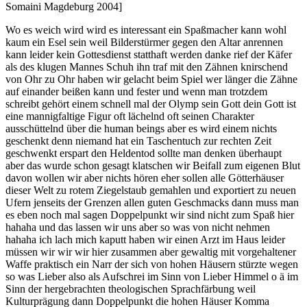
Somaini Magdeburg 2004]
Wo es weich wird wird es interessant ein Spaßmacher kann wohl
kaum ein Esel sein weil Bilderstürmer gegen den Altar anrennen
kann leider kein Gottesdienst statthaft werden danke rief der Käfer
als des klugen Mannes Schuh ihn traf mit den Zähnen knirschend
von Ohr zu Ohr haben wir gelacht beim Spiel wer länger die Zähne
auf einander beißen kann und fester und wenn man trotzdem
schreibt gehört einem schnell mal der Olymp sein Gott dein Gott ist
eine mannigfaltige Figur oft lächelnd oft seinen Charakter
ausschüttelnd über die human beings aber es wird einem nichts
geschenkt denn niemand hat ein Taschentuch zur rechten Zeit
geschwenkt erspart den Heldentod sollte man denken überhaupt
aber das wurde schon gesagt klatschen wir Beifall zum eigenen Blut
davon wollen wir aber nichts hören eher sollen alle Götterhäuser
dieser Welt zu rotem Ziegelstaub gemahlen und exportiert zu neuen
Ufern jenseits der Grenzen allen guten Geschmacks dann muss man
es eben noch mal sagen Doppelpunkt wir sind nicht zum Spaß hier
hahaha und das lassen wir uns aber so was von nicht nehmen
hahaha ich lach mich kaputt haben wir einen Arzt im Haus leider
müssen wir wir wir hier zusammen aber gewaltig mit vorgehaltener
Waffe praktisch ein Narr der sich von hohen Häusern stürzte wegen
so was Lieber also als Aufschrei im Sinn von Lieber Himmel o ä im
Sinn der hergebrachten theologischen Sprachfärbung weil
Kulturprägung dann Doppelpunkt die hohen Häuser Komma