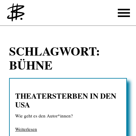
Schreiben
SCHLAGWORT:
Referenzen
BÜHNE
Produzieren
Referenzen
THEATERSTERBEN IN DEN
Übersetzen
USA
Referenzen
Wie geht es den Autor*innen?
Über mich
Weiterlesen