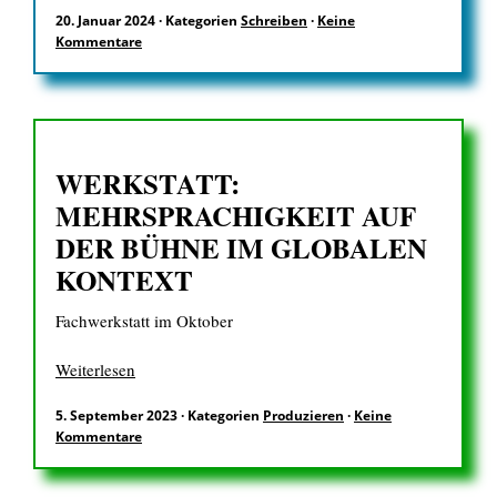
20. Januar 2024
·
Kategorien
Schreiben
·
Keine
Kommentare
EN
WERKSTATT:
Suchen
nach:
MEHRSPRACHIGKEIT AUF
DER BÜHNE IM GLOBALEN
KONTEXT
Fachwerkstatt im Oktober
Weiterlesen
5. September 2023
·
Kategorien
Produzieren
·
Keine
Kommentare