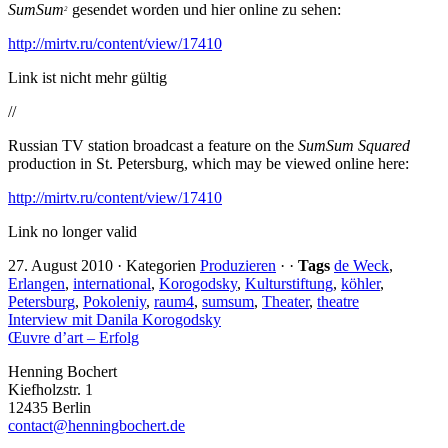
SumSum
gesendet worden und hier online zu sehen:
2
http://mirtv.ru/content/view/17410
Link ist nicht mehr gültig
//
Russian TV station broadcast a feature on the
SumSum Squared
production in St. Petersburg, which may be viewed online here:
http://mirtv.ru/content/view/17410
Link no longer valid
27. August 2010
·
Kategorien
Produzieren
·
·
Tags
de Weck
,
Erlangen
,
international
,
Korogodsky
,
Kulturstiftung
,
köhler
,
Petersburg
,
Pokoleniy
,
raum4
,
sumsum
,
Theater
,
theatre
Interview mit Danila Korogodsky
Œuvre d’art – Erfolg
Henning Bochert
Kiefholzstr. 1
12435 Berlin
contact@henningbochert.de