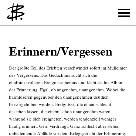
Schreiben
Produzieren
Erinnern/Vergessen
Referenzen
Produzieren
Der größte Teil des Erlebten verschwindet sofort im Mülleimer
des Vergessens. Das Gedächtnis sucht sich die
Referenzen
eindrucksvolleren Ereignisse heraus und klebt sie ins Album
der Erinnerung. Egal, ob angenehm, unangenehm. Wobei die
Übersetzen
harmloseren gegenüber den unangenehmen deutlich
hervorgehoben werden. Ereignisse, die einen schlecht
Referenzen
dastehen lassen, die einem schon unangenehm waren,
während sie sich ereigneten, werden tendenziell weniger
Über mich
häufig erinnert. Gern verdrängt. Ganz schlecht aber stehen
unbedeutende Abläufe vor dem Kriegsgericht der Erinnerung.