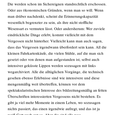
Die werden schon im Sichereignen standrechtlich erschossen.
Oder aus ökonomischen Gründen, wenn man so will. Wenn
EN
man drüber nachdenkt, scheint die Erinnerungskapazität
wesentlich begrenzter zu sein, als ihre nicht stoffliche
Wesensart es vermuten lässt. Oder andersherum: Wer zuviele
eindrückliche Dinge erlebt, kommt vielleicht mit dem
Suchen
Vergessen nicht hinterher. Vielleicht kann man auch sagen,
nach:
dass das Vergessen irgendwann überfordert sein kann. All die
kleinen Fahrkartenkäufe, die vielen Stühle, auf die man sich
gesetzt oder von denen man aufgestanden ist, selbst auch
intensiver geküsste Lippen werden sozusagen mit links
wegarchiviert. Alle die alltäglichen Vorgänge, die technisch
gesehen ebenso Erlebnisse sind wie intensivere und diese
mengenmäßig weit übertreffen, können vor dem
spektakularistischen Interesse des bildzeitungsmäßig an fetten
Überschriften interessierten Vergessens nicht bestehen. Es
gibt ja viel mehr Momente in einem Leben, wo sozusagen
nichts passiert, das einen irgendwie aufregt, und das ist ja
weiß Gott auch gut so. Aber die sind alle weg.