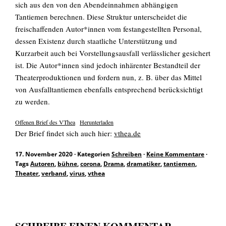
sich aus den von den Abendeinnahmen abhängigen
Tantiemen berechnen. Diese Struktur unterscheidet die
EN
freischaffenden Autor*innen vom festangestellten Personal,
dessen Existenz durch staatliche Unterstützung und
Kurzarbeit auch bei Vorstellungsausfall verlässlicher gesichert
ist. Die Autor*innen sind jedoch inhärenter Bestandteil der
Theaterproduktionen und fordern nun, z. B. über das Mittel
Suchen
nach:
von Ausfalltantiemen ebenfalls entsprechend berücksichtigt
zu werden.
Offenen Brief des VThea
Herunterladen
Der Brief findet sich auch hier:
vthea.de
17. November 2020
·
Kategorien
Schreiben
·
Keine Kommentare
·
Tags
Autoren
,
bühne
,
corona
,
Drama
,
dramatiker
,
tantiemen
,
Theater
,
verband
,
virus
,
vthea