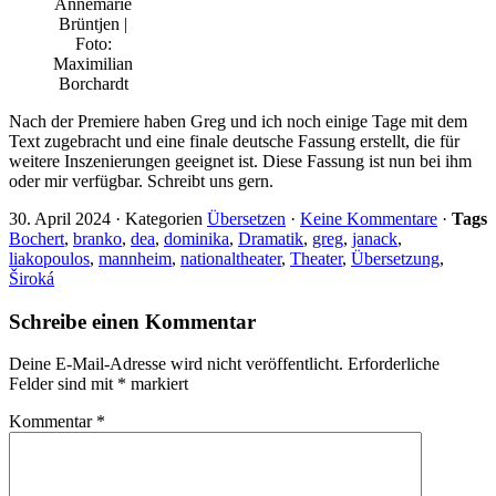
Annemarie
Brüntjen |
Foto:
Maximilian
Borchardt
Nach der Premiere haben Greg und ich noch einige Tage mit dem
Text zugebracht und eine finale deutsche Fassung erstellt, die für
weitere Inszenierungen geeignet ist. Diese Fassung ist nun bei ihm
oder mir verfügbar. Schreibt uns gern.
30. April 2024
·
Kategorien
Übersetzen
·
Keine Kommentare
·
Tags
Bochert
,
branko
,
dea
,
dominika
,
Dramatik
,
greg
,
janack
,
liakopoulos
,
mannheim
,
nationaltheater
,
Theater
,
Übersetzung
,
Široká
Schreibe einen Kommentar
Deine E-Mail-Adresse wird nicht veröffentlicht.
Erforderliche
Felder sind mit
*
markiert
Kommentar
*