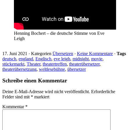
Henning Bochert – die deutsche Stimme von Eve
Leigh
17. Juni 2021
·
Kategorien
Übersetzen
·
Keine Kommentare
·
Tags
deutsch
,
england
,
Englisch
,
eve leigh
,
midnight
,
movie
,
stückemarkt
,
Theater
,
theatertreffen
,
theaterübersetzer
,
theaterübersetzung
,
weltlesebühne
,
übersetzer
Schreibe einen Kommentar
Deine E-Mail-Adresse wird nicht veröffentlicht.
Erforderliche
Felder sind mit
*
markiert
Kommentar
*